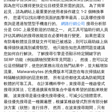
因為您可以獲得更快定位目標受眾所需的資訊。 為了簡單
起見，請為網站上最重要的使用者操作建立 1-2 個轉換事
件。 您還可以找出哪些頁面的點擊率最高，以及哪些搜尋
查詢是透過智慧型手機進行的。
網路行銷公司
搜尋分析部
分是 GSC 上最受歡迎的功能之一。 此工具可協助行銷人員
評估其網站的搜尋效能並在必要時進行變更。 如果您還沒
有防毒軟體並且懷疑文件可能已被感染，則可以藉助線上病
毒掃描快速識別威脅類型。 他只能告知您具體問題並建議
您如何自行解決。 了解搜尋引擎是否顯示特定關鍵字的
SERP 功能（例如購物預覽和常見問題）。 然後，您可以定
位這些關鍵字，使您的業務出現在熱門結果中，並大幅增加
流量。 Malwarebytes 的免費版本可讓您在每次掃描結束
時隔離偵測到的惡意軟體。 所有這些都使其成為防範間諜
軟體的可靠工具。 在計算機科學中，束搜尋是一種啟發式
搜尋演算法，它透過擴展有限集合中最有希望的節點來映射
圖。 波束搜尋是最佳優先搜尋優化，可減少記憶體需求。
最佳優先搜尋是一種圖遍歷，根據某種啟發式對所有部分解
決方案（狀態）進行排序。 然而，在波束搜尋期間，只有