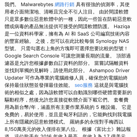
我們。 Malwarebytes
網路行銷
具有很強的偵測率，其使
用者介面簡潔地、清晰且完全不引人注目。 由於間諜軟體
只是眾多數位惡意軟體中的一種，因此一些旨在防範惡意軟
體或病毒的產品無法提供可接受的間諜軟體防護。 Haziqa
是一位資料科學家，擁有為 AI 和 SaaS 公司編寫技術內容
的豐富經驗。 之後，您可以在此比較每個 Synology NAS
型號。 只需勾選右上角的方塊即可選擇您要比較的型號！
Google Search Console 可讓您測量長期的流量。 頂部過
濾器是允許您根據參數自訂資料的部分。 當嘗試隔離資料
並找到單獨的見解時，請使用此部分。 Ashampoo Driver
Updater 可作為專業的電腦維修人員，確保您的電腦始終
保持最佳狀態並發揮最佳效能。
seo服務
這就是與電腦技
術的相似之處，因為該軟體可以自動識別哪些硬體需要新的
驅動程序，然後允許您直接從軟體介面下載它們。 套餐費
用為新台幣/年，涵蓋所有主要作業系統的 5 種設備。 它是
免費的，易於使用，並且是匈牙利語的，它能夠找到我電腦
上所有隱藏的惡意軟體模式。 羅納多的永恆對手梅西以
8,150萬美元的收入僅排在第八位。 根據《富比士》雜誌報
道，這位歌手在 2016 年收入最高，年收入為 1.7 億美元。