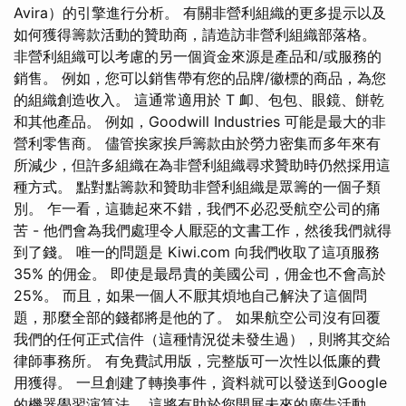
Avira）的引擎進行分析。 有關非營利組織的更多提示以及
如何獲得籌款活動的贊助商，請造訪非營利組織部落格。
非營利組織可以考慮的另一個資金來源是產品和/或服務的
銷售。 例如，您可以銷售帶有您的品牌/徽標的商品，為您
的組織創造收入。 這通常適用於 T 卹、包包、眼鏡、餅乾
和其他產品。 例如，Goodwill Industries 可能是最大的非
營利零售商。 儘管挨家挨戶籌款由於勞力密集而多年來有
所減少，但許多組織在為非營利組織尋求贊助時仍然採用這
種方式。 點對點籌款和贊助非營利組織是眾籌的一個子類
別。 乍一看，這聽起來不錯，我們不必忍受航空公司的痛
苦 - 他們會為我們處理令人厭惡的文書工作，然後我們就得
到了錢。 唯一的問題是 Kiwi.com 向我們收取了這項服務
35% 的佣金。 即使是最昂貴的美國公司，佣金也不會高於
25%。 而且，如果一個人不厭其煩地自己解決了這個問
題，那麼全部的錢都將是他的了。 如果航空公司沒有回覆
我們的任何正式信件（這種情況從未發生過），則將其交給
律師事務所。 有免費試用版，完整版可一次性以低廉的費
用獲得。 一旦創建了轉換事件，資料就可以發送到Google
的機器學習演算法。 這將有助於您開展未來的廣告活動，