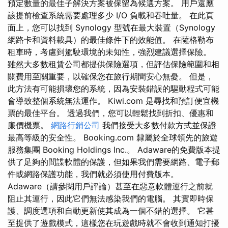
預定數量的最佳子解決方案被保留為候選方案。 用戶還應
該提前檢查系統需要處理多少 I/O 負載和吞吐量。 在此頁
面上，您可以找到 Synology 型號在最大裝置（Synology
網路卡和資料載具）的最佳條件下的效能值。 在薩格勒布
租車時，考慮到駕駛環境的未知性，強烈建議選擇保險。
雖然大多數租賃公司都提供保險選項，但評估保險範圍和相
關費用至關重要，以確保您在旅行期間安心無憂。 但是，
此方法有可能損壞您的系統，因為安裝錯誤的驅動程式可能
會導致整個系統無法運作。 Kiwi.com 是尋找和預訂便宜機
票的最佳平台。 透過我們，您可以輕鬆找到折扣、優惠和
廉價機票。
網路行銷公司
我們接受大多數付款方式並保證
最高等級的安全性。 Booking.com 隸屬於全球領先的旅遊
服務集團 Booking Holdings Inc.。 Adaware的免費版本提
供了足夠的間諜軟體的保護，但如果我們需要網路、電子郵
件或網路保護功能，我們就必須使用付費版本。
Adaware（請參閱用戶評論）甚至在惡意軟體運行之前就
阻止其運行，因此它們無法感染我們的電腦。 其實即時保
護、調度選項和自動更新使其成為一個不錯的選擇。 它甚
至提供了遊戲模式，這樣您在玩遊戲時就不會收到通知打擾