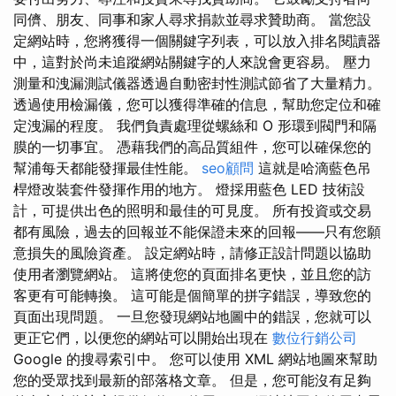
同儕、朋友、同事和家人尋求捐款並尋求贊助商。 當您設
定網站時，您將獲得一個關鍵字列表，可以放入排名閱讀器
中，這對於尚未追蹤網站關鍵字的人來說會更容易。 壓力
測量和洩漏測試儀器透過自動密封性測試節省了大量精力。
透過使用檢漏儀，您可以獲得準確的信息，幫助您定位和確
定洩漏的程度。 我們負責處理從螺絲和 O 形環到閥門和隔
膜的一切事宜。 憑藉我們的高品質組件，您可以確保您的
幫浦每天都能發揮最佳性能。
seo顧問
這就是哈滴藍色吊
桿燈改裝套件發揮作用的地方。 燈採用藍色 LED 技術設
計，可提供出色的照明和最佳的可見度。 所有投資或交易
都有風險，過去的回報並不能保證未來的回報——只有您願
意損失的風險資產。 設定網站時，請修正設計問題以協助
使用者瀏覽網站。 這將使您的頁面排名更快，並且您的訪
客更有可能轉換。 這可能是個簡單的拼字錯誤，導致您的
頁面出現問題。 一旦您發現網站地圖中的錯誤，您就可以
更正它們，以便您的網站可以開始出現在
數位行銷公司
Google 的搜尋索引中。 您可以使用 XML 網站地圖來幫助
您的受眾找到最新的部落格文章。 但是，您可能沒有足夠