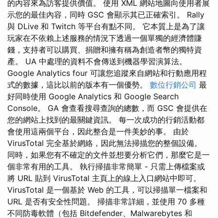
的內容來為訪客提供價值。 使用 XML 網站地圖向使用者展
示您的最佳內容，同時 GSC 會顯示其已正確索引。 Rally
與 DLive 和 Twitch 等平台有點不同。 它本質上是為了讓
玩家在不依賴上述服務的情況下透過一個單獨的經濟體賺
錢，支持者可以購買、捐贈和擁有稱為創造者幣的獨特資
產。 UA 中處理的資料不會傳送到機器學習演算法。
Google Analytics four 可讓您追蹤來自網站和行動應用程
式的數據，這比以前的版本有一個優勢。
數位行銷公司
最
好同時使用 Google Analytics 和 Google Search
Console。 GA 會查看搜尋查詢的總數，而 GSC 會提供在
您的網站上找到的最關鍵資訊。 每一次成功的行銷活動都
會使用這兩個平台，因此整合是一件美妙的事。 由於
VirusTotal 完全基於網絡，因此無法掃描您的整個設備。
同時，如果您有不確定的文件並想要分析它們，那麼它是一
個非常有用的工具。 執行掃描非常簡單 - 只需上傳檔案或
將 URL 貼到 VirusTotal 主頁上的線上入口網站中即可。
VirusTotal 是一個基於 Web 的工具，可以掃描單一檔案和
URL 是否有安全性問題。 掃描非常詳細，並使用 70 多種
不同防毒軟體（包括 Bitdefender、Malwarebytes 和