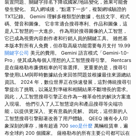
裝置問題、關鍵字排名下降或國家/地區變化，效果可能會
發生變化。 寫入網域後，“點選下一步”，複製網域驗證的
TXT記錄。 Gemini 理解多種類型的數據，包括文字、程式
碼、聲音和圖像。 它非常適合搜尋專利、作品和圖像，這
是人工智慧的一大進步。 作為用於搜尋圖像的人工智慧，
它已成為視覺內容創作者和行銷人員的關鍵工具。 雖然基
本版本對所有人免費，但存取高級功能需要每月支付 19.99
關鍵字公司
美元的費用。 Gemini 語言模式「Gemini-1.0-
Pro」使其成為每個人理想的人工智慧搜尋引擎。 Rentcars
是在薩格勒布廉價租車的可靠選擇。 更重要的是，搜尋引
擎使用LLM與即時數據結合來回答問題並根據最佳來源總結
資訊。 2024 年，數位世界正在快速發展，這對傳統搜尋引
擎提出了挑戰，以滿足對準確和相關結果不斷增長的需求。
因此，人工智慧搜尋引擎正在作為一種革命性的解決方案進
入現場。 他們引入了人工智慧逆向和產品搜尋等尖端功
能，以提供更深入、更有意義的見解。 因此，這些新的人
工智慧搜尋引擎顯著改善了用戶體驗。 QEEQ 擁有令人印
象深刻的庫存，擁有超過 700
seo是什麼
萬輛租賃車，遍
布全球約 200 個國家。 薩格勒布的所有主要公司都可以在