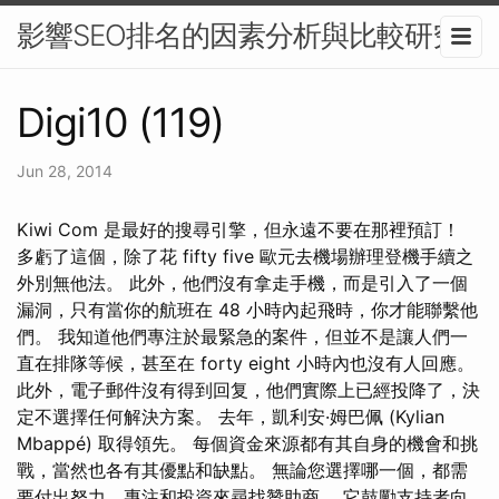
影響SEO排名的因素分析與比較研究
Digi10 (119)
Jun 28, 2014
Kiwi Com 是最好的搜尋引擎，但永遠不要在那裡預訂！
多虧了這個，除了花 fifty five 歐元去機場辦理登機手續之
外別無他法。 此外，他們沒有拿走手機，而是引入了一個
漏洞，只有當你的航班在 48 小時內起飛時，你才能聯繫他
們。 我知道他們專注於最緊急的案件，但並不是讓人們一
直在排隊等候，甚至在 forty eight 小時內也沒有人回應。
此外，電子郵件沒有得到回复，他們實際上已經投降了，決
定不選擇任何解決方案。 去年，凱利安·姆巴佩 (Kylian
Mbappé) 取得領先。 每個資金來源都有其自身的機會和挑
戰，當然也各有其優點和缺點。 無論您選擇哪一個，都需
要付出努力、專注和投資來尋找贊助商。 它鼓勵支持者向