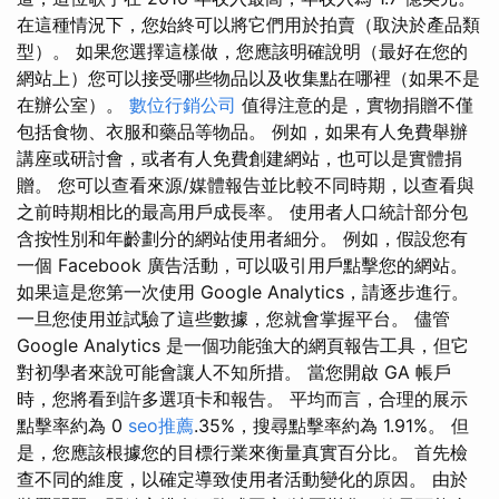
在這種情況下，您始終可以將它們用於拍賣（取決於產品類
型）。 如果您選擇這樣做，您應該明確說明（最好在您的
網站上）您可以接受哪些物品以及收集點在哪裡（如果不是
在辦公室）。
數位行銷公司
值得注意的是，實物捐贈不僅
包括食物、衣服和藥品等物品。 例如，如果有人免費舉辦
講座或研討會，或者有人免費創建網站，也可以是實體捐
贈。 您可以查看來源/媒體報告並比較不同時期，以查看與
之前時期相比的最高用戶成長率。 使用者人口統計部分包
含按性別和年齡劃分的網站使用者細分。 例如，假設您有
一個 Facebook 廣告活動，可以吸引用戶點擊您的網站。
如果這是您第一次使用 Google Analytics，請逐步進行。
一旦您使用並試驗了這些數據，您就會掌握平台。 儘管
Google Analytics 是一個功能強大的網頁報告工具，但它
對初學者來說可能會讓人不知所措。 當您開啟 GA 帳戶
時，您將看到許多選項卡和報告。 平均而言，合理的展示
點擊率約為 0
seo推薦
.35%，搜尋點擊率約為 1.91%。 但
是，您應該根據您的目標行業來衡量真實百分比。 首先檢
查不同的維度，以確定導致使用者活動變化的原因。 由於