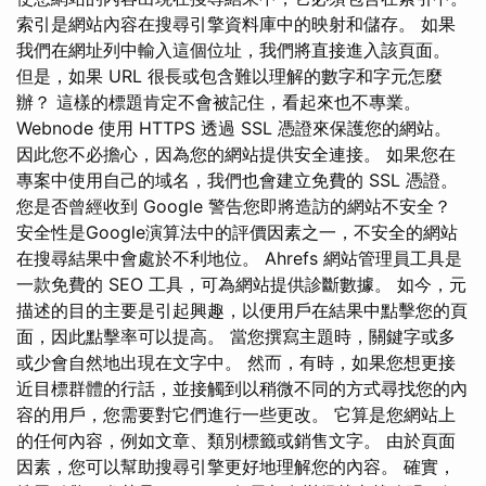
索引是網站內容在搜尋引擎資料庫中的映射和儲存。 如果
我們在網址列中輸入這個位址，我們將直接進入該頁面。
但是，如果 URL 很長或包含難以理解的數字和字元怎麼
辦？ 這樣的標題肯定不會被記住，看起來也不專業。
Webnode 使用 HTTPS 透過 SSL 憑證來保護您的網站。
因此您不必擔心，因為您的網站提供安全連接。 如果您在
專案中使用自己的域名，我們也會建立免費的 SSL 憑證。
您是否曾經收到 Google 警告您即將造訪的網站不安全？
安全性是Google演算法中的評價因素之一，不安全的網站
在搜尋結果中會處於不利地位。 Ahrefs 網站管理員工具是
一款免費的 SEO 工具，可為網站提供診斷數據。 如今，元
描述的目的主要是引起興趣，以便用戶在結果中點擊您的頁
面，因此點擊率可以提高。 當您撰寫主題時，關鍵字或多
或少會自然地出現在文字中。 然而，有時，如果您想更接
近目標群體的行話，並接觸到以稍微不同的方式尋找您的內
容的用戶，您需要對它們進行一些更改。 它算是您網站上
的任何內容，例如文章、類別標籤或銷售文字。 由於頁面
因素，您可以幫助搜尋引擎更好地理解您的內容。 確實，