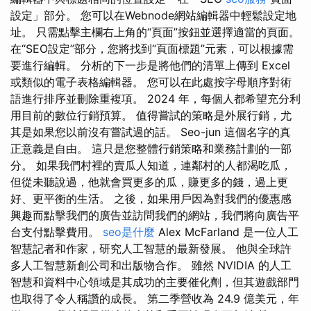
設定」部分。 您可以在Webnode網站編輯器中輕鬆設定地
址。 只需點擊主欄右上角的“頁面”按鈕並選擇適當的頁面。
在“SEO設定”部分，您將找到“頁面標題”元素，可以根據需
要進行編輯。 分析的下一步是將他們的清單上傳到 Excel
或類似的電子表格編輯器。 您可以在此處按字母順序對術
語進行排序並刪除重複項。 2024 年，每個人都希望充分利
用目前的數位行銷預算。 值得嘗試的策略是外展行銷，尤
其是如果您以前沒有嘗試過的話。 Seo-jun 這個名字的真
正意義是自由。 這只是您整體行銷策略和業務計劃的一部
分。 如果我們村裡的賣瓜人知道，連鄰村的人都渴吃瓜，
但從未聽說過，他就會買更多的瓜，賺更多的錢，過上更
好、更平衡的生活。 之後，如果用戶因為對我們的優惠感
興趣而點擊我們的廣告並訪問我們的網站，我們將向廣告平
台支付點擊費用。
seo是什麼
Alex McFarland 是一位人工
智慧記者和作家，研究人工智慧的最新發展。 他與全球許
多人工智慧新創公司和出版物合作。 雖然 NVIDIA 的人工
智慧和資料中心領域是其成功的主要催化劑，但其遊戲部門
也取得了令人稱讚的成長。 第二季營收為 24.9 億美元，年