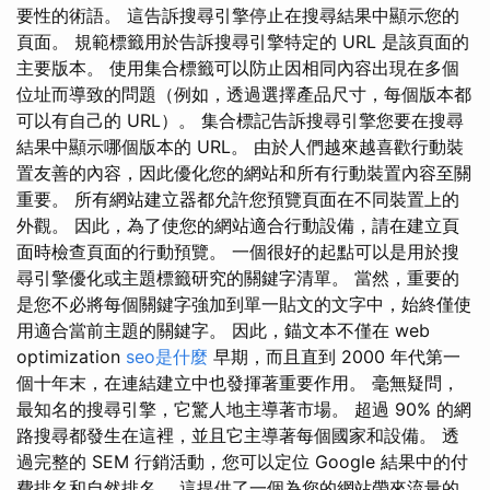
要性的術語。 這告訴搜尋引擎停止在搜尋結果中顯示您的
頁面。 規範標籤用於告訴搜尋引擎特定的 URL 是該頁面的
主要版本。 使用集合標籤可以防止因相同內容出現在多個
位址而導致的問題（例如，透過選擇產品尺寸，每個版本都
可以有自己的 URL）。 集合標記告訴搜尋引擎您要在搜尋
結果中顯示哪個版本的 URL。 由於人們越來越喜歡行動裝
置友善的內容，因此優化您的網站和所有行動裝置內容至關
重要。 所有網站建立器都允許您預覽頁面在不同裝置上的
外觀。 因此，為了使您的網站適合行動設備，請在建立頁
面時檢查頁面的行動預覽。 一個很好的起點可以是用於搜
尋引擎優化或主題標籤研究的關鍵字清單。 當然，重要的
是您不必將每個關鍵字強加到單一貼文的文字中，始終僅使
用適合當前主題的關鍵字。 因此，錨文本不僅在 web
optimization
seo是什麼
早期，而且直到 2000 年代第一
個十年末，在連結建立中也發揮著重要作用。 毫無疑問，
最知名的搜尋引擎，它驚人地主導著市場。 超過 90% 的網
路搜尋都發生在這裡，並且它主導著每個國家和設備。 透
過完整的 SEM 行銷活動，您可以定位 Google 結果中的付
費排名和自然排名。 這提供了一個為您的網站帶來流量的