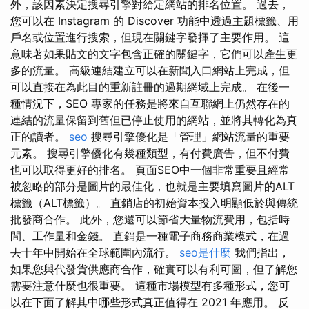
外，該因素決定搜尋引擎對給定網站的排名位置。 過去，
您可以在 Instagram 的 Discover 功能中透過主題標籤、用
戶名或位置進行搜索，但現在關鍵字發揮了主要作用。 這
意味著如果貼文的文字包含正確的關鍵字，它們可以產生更
多的流量。 高級連結建立可以在新聞入口網站上完成，但
可以直接在為此目的重新註冊的過期網域上完成。 在後一
種情況下，SEO 專家的任務是將來自互聯網上仍然存在的
連結的流量保留到舊但已停止使用的網站，並將其轉化為真
正的讀者。
seo
搜尋引擎優化是「管理」網站流量的重要
元素。 搜尋引擎優化有幾種類型，有付費廣告，但不付費
也可以取得更好的排名。 頁面SEO中一個非常重要且經常
被忽略的部分是圖片的最佳化，也就是主要填寫圖片的ALT
標籤（ALT標籤）。 直銷店的初始資本投入明顯低於與傳統
批發商合作。 此外，您還可以節省大量物流費用，包括時
間、工作量和金錢。 直銷是一種電子商務商業模式，在過
去十年中開始在全球範圍內流行。
seo是什麼
我們指出，
如果您與代發貨供應商合作，確實可以有利可圖，但了解您
需要注意什麼也很重要。 這種市場模型有多種形式，您可
以在下面了解其中哪些形式真正值得在 2021 年應用。 反