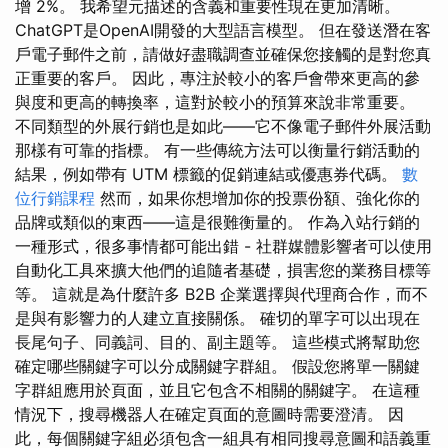
增 2%。 我希望元描述的含義和重要性現在更加清晰。
ChatGPT是OpenAI開發的大型語言模型。 但在發送潛在客
戶電子郵件之前，請做好盡職調查並確保您接觸的是對您真
正重要的客戶。 因此，專注於較小的客戶會帶來更高的參
與度和更高的轉換率，這對於較小的預算來說非常重要。
不同類型的外展行銷也是如此——它不像電子郵件外展活動
那樣有可靠的指標。 有一些傳統方法可以衡量行銷活動的
結果，例如帶有 UTM 標籤的促銷連結或優惠券代碼。
數
位行銷課程
然而，如果你想增加你的投票份額、強化你的
品牌或類似的東西——這是很難衡量的。 作為入站行銷的
一種形式，很多事情都可能出錯 - 社群媒體影響者可以使用
自動化工具來擴大他們的追隨者基礎，損害您的業務目標等
等。 這就是為什麼許多 B2B 企業選擇與代理商合作，而不
是與有影響力的人建立直接關係。 確切的單字可以出現在
長尾句子、同義詞、目的、副主題等。 這些模式將幫助您
確定哪些關鍵字可以分成關鍵字群組。 假設您將單一關鍵
字群組應用於頁面，並且它包含不相關的關鍵字。 在這種
情況下，搜尋機器人在確定頁面的意圖時需要澄清。 因
此，每個關鍵字組必須包含一組具有相同搜尋意圖和語義重