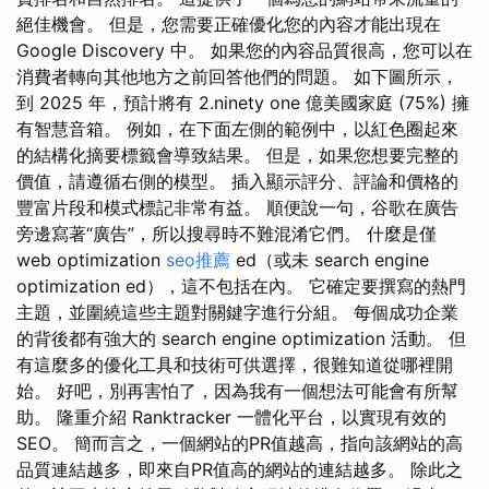
絕佳機會。 但是，您需要正確優化您的內容才能出現在
Google Discovery 中。 如果您的內容品質很高，您可以在
消費者轉向其他地方之前回答他們的問題。 如下圖所示，
到 2025 年，預計將有 2.ninety one 億美國家庭 (75%) 擁
有智慧音箱。 例如，在下面左側的範例中，以紅色圈起來
的結構化摘要標籤會導致結果。 但是，如果您想要完整的
價值，請遵循右側的模型。 插入顯示評分、評論和價格的
豐富片段和模式標記非常有益。 順便說一句，谷歌在廣告
旁邊寫著“廣告”，所以搜尋時不難混淆它們。 什麼是僅
web optimization
seo推薦
ed（或未 search engine
optimization ed），這不包括在內。 它確定要撰寫的熱門
主題，並圍繞這些主題對關鍵字進行分組。 每個成功企業
的背後都有強大的 search engine optimization 活動。 但
有這麼多的優化工具和技術可供選擇，很難知道從哪裡開
始。 好吧，別再害怕了，因為我有一個想法可能會有所幫
助。 隆重介紹 Ranktracker 一體化平台，以實現有效的
SEO。 簡而言之，一個網站的PR值越高，指向該網站的高
品質連結越多，即來自PR值高的網站的連結越多。 除此之