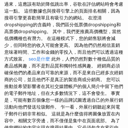
過來，這應該有助於降低跳出率，谷歌在評估網站時會考慮
這一點。 這些數據也與搜尋引擎上的頁面排名相關，因為
搜尋引擎更喜歡簡單且有吸引力的網站。 在澄清
dropshipping的含義時，我們區分低票價dropshipping和
高票價dropshipping。 其中，我們更推薦高價機型，當然
低價機種也有潛力。 在這種模式下，您的銷售額將會減
少，但同時您的收入可能會更高。 因為他們仍然相信直銷
意味著時間、工作和金錢的零投入，而且他們可以透過這種
方式致富。
seo是什麼
此外，人們仍然對數十種低品質的
產品感興趣，而不是對品質和獨特性感興趣。 經銷商必須
確保他們的產品來自可靠的來源，而不是來自已經多次經銷
商的公司，並且他們不是真正的製造商或分銷商。 您可以
推動並希望影響者在其社交媒體帳戶的個人簡介中留下他們
的電子郵件地址，但在大多數情況下，這不會發生。 事實
是，可能有數百個像您一樣的品牌試圖透過自己的外展行銷
活動向他們發送垃圾郵件。 乍一看，外展行銷聽起來與電
子郵件行銷非常相似。 這就是為什麼值得將圖像放置在內
容中、相關文字旁邊，而不僅僅是集中在頁面底部。 為了
使您網站的內容出現在搜尋結果中，它必須包含在索引中。