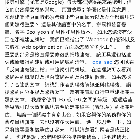
搜尋引擎（尤其是Google）每天都在變得越來越聰明，但
它們仍然需要很多幫助。 頁面搜尋引擎優化是什麼意思，
在創建登陸頁面時必須考慮哪些頁面因素以及為什麼處理這
個問題很重要？ 這是其他語言中的名字、拼寫和發音變
體、名字 Seo-yeon 的男性和男性版本。 如果您還沒有決
定在哪裡建立網站，我們已經指出了 Webnode 的優勢以及
它將在 web optimization 方面為您節省多少工作。 一個
重要的部分是檢查需要修復的損壞連結。 該工具還包括遺
失或新取得的連結或引用網域的清單。
local seo
您可以在
「反向連結設定檔」中追蹤引用網域。 在這裡您可以看到
您網站的概覽以及指向該網站的反向連結數量。 如果您找
到了合適的文章，請找到作者的聯絡資訊並與他聯絡。 讚
揚您的內容並提及您撰寫了一篇有關電動自行車重建相關主
題的文章。 我經常使用 1-5 或 1-6 之間的等級，透過這些
等級我可以大致客觀地表明給定關鍵字（我認為）的相關程
度。 無論一個關鍵字有多出色，如果它與你的業務和你的
業務目標無關，它也沒有多大用處。 進一步思考一下，如
果將搜尋量和競爭度加起來，可以清楚看到兩者是成正比
的。 也就是說，給定關鍵字的搜尋量越高，競爭就越大。