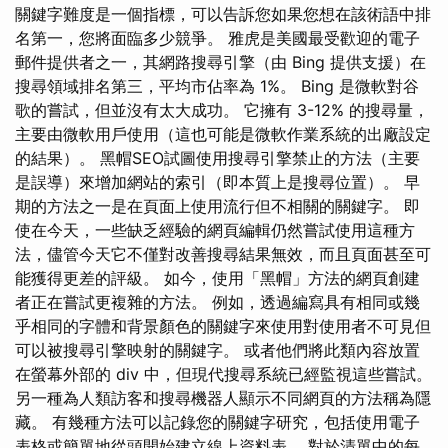
關鍵字難度是一個指標，可以告訴您如果您想在該術語中排
名第一，您將面臨多少競爭。 雅虎是美國最受歡迎的電子
郵件提供者之一，其網路搜尋引擎（由 Bing 提供支援）在
搜尋領域排名第三，平均市佔率為 1%。 Bing 是微軟對谷
歌的嘗試，但並沒有太大成功。 它擁有 3-12% 的搜尋量，
主要由微軟用戶使用（這也可能是微軟作業系統的出廠設定
的結果）。 黑帽SEO試圖使用搜尋引擎禁止的方法（主要
是誤導）來增加網站的索引（即本質上是搜尋位置）。 早
期的方法之一是在頁面上使用流行但不相關的關鍵字。 即
使在今天，一些缺乏經驗的網頁編輯仍然嘗試使用這種方
法，儘管今天它不僅對改善搜尋結果無效，而且頁面甚至可
能獲得更差的評級。 如今，使用「黑帽」方法的網頁創建
者正在嘗試更複雜的方法。 例如，透過編寫具有相同或幾
乎相同的字體和背景顏色的關鍵字來使用對使用者不可見但
可以被搜尋引擎映射的關鍵字。 或者他們將此類內容放置
在螢幕外部的 div 中，但現代搜尋系統已經監視這些嘗試。
另一種為人類訪客和搜尋機器人顯示不同網頁的方法稱為隱
藏。 有幾種方法可以記錄您的關鍵字研究，包括使用電子
表格或簡單地從頭開始建立線上資料表。 對於清單中的每