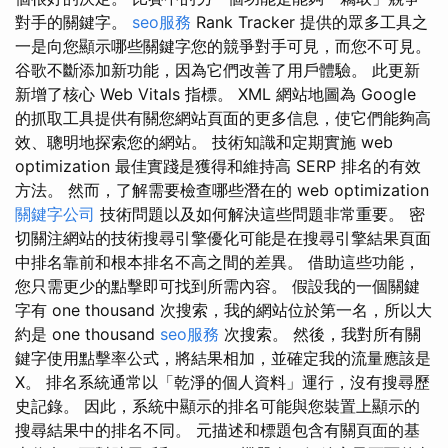
對手的關鍵字。
seo服務
Rank Tracker 提供的眾多工具之
一是向您顯示哪些關鍵字您的競爭對手可見，而您不可見。
谷歌不斷添加新功能，因為它們改善了用戶體驗。 此更新
新增了核心 Web Vitals 指標。 XML 網站地圖為 Google
的抓取工具提供有關您網站頁面的更多信息，使它們能夠高
效、聰明地探索您的網站。 技術知識和定期實施 web
optimization 最佳實踐是獲得和維持高 SERP 排名的有效
方法。 然而，了解需要檢查哪些潛在的 web optimization
關鍵字公司
技術問題以及如何解決這些問題非常重要。 密
切關注網站的技術搜尋引擎優化可能是在搜尋引擎結果頁面
中排名靠前和根本排名不高之間的差異。 借助這些功能，
您只需更少的點擊即可找到所需內容。 假設我的一個關鍵
字有 one thousand 次搜索，我的網站位於第一名，所以大
約是 one thousand
seo服務
次搜索。 然後，我對所有關
鍵字使用點擊率公式，將結果相加，並確定我的流量應該是
X。 排名系統通常以「乾淨的個人資料」運行，沒有搜尋歷
史記錄。 因此，系統中顯示的排名可能與您裝置上顯示的
搜尋結果中的排名不同。 元描述和標題包含有關頁面的基