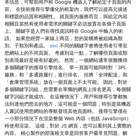
本信息，可幫助用戶和 Google 機器人了解給定子頁面的內
容。 在技​​術搜尋引擎優化的框架內，我們可以提高元描述
和標題的品質和相關性。 就頁面內服務而言，與給定內容
相關且當然有使用者需求的關鍵字必須放置在各個子頁面
上。 關鍵字是人們在尋找資訊時在 Google 中輸入的術
語。 如果您經營一家線上商店，您的架構將被組織為類
別、子類別和產品。
seo
不同的關鍵字會將使用者引導至
您網站上的不同頁面。 考慮到這一點，了解哪些頁面或類
別表現最好是很有好處的。 然而，一個網站通常很難獲得
多個關鍵字的搜尋引擎排名。 單一頁面可能同時對「3PL
服務」和「多通路履行」進行排名。 但將「全球配送」和
「倉庫管理系統」放在一個頁面上不太可能。 因此，對於
多個關鍵字詞組，您需要在單獨的網頁上排名更高，每個關
鍵字詞組才能成功。 在這種情況下，用戶和搜尋引擎都無
法到達他們想去的地方，這可能是一個問題，特別是當機器
人嘗試使用您網站的導航發現其他頁面時。 搜尋引擎僅在
一小部分情況下在渲染整個 Web 內容（包括 JavaScript）
時使用渲染。 這樣，對於 JS 網頁，您可以看到其上實際的
內容。 精心製作的部落格文章是回答客戶最常見問題、解