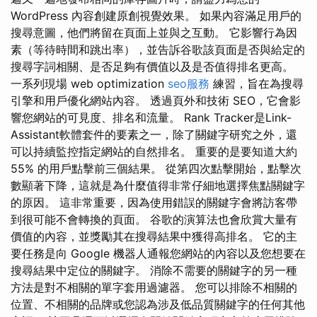
WordPress 內容創建原創視覺效果。 如果內容滿足用戶的
搜尋意圖，他們將留在頁面上並與之互動。 它影響行為因
素（等待時間和跳出率），並告訴谷歌該頁面是否與給定的
搜尋字詞相關、是否足夠有價值以及是否值得排名更高。
一系列現場 web optimization
seo服務
練習，旨在為搜尋
引擎和用戶優化網站內容。 透過頁外和技術 SEO，它會影
響您網站的可見度、排名和流量。 Rank Tracker是Link-
Assistant軟體套件的要素之一，除了關鍵字研究之外，還
可以持續監控指定網站的自然排名。 重要的是要知道大約
55% 的用戶點擊前三個結果。 從第四次點擊開始，點擊次
數顯著下降，這就是為什麼值得非常仔細地選擇焦點關鍵字
的原因。 這非常重要，因為使用錯誤的關鍵字會將訪客帶
到很可能不會轉換的頁面。 谷歌的演算法也會欣賞大量有
價值的內容，並獎勵其在搜尋結果中獲得高排名。 它的主
要任務是向 Google 機器人通報您網站的內容以及您想要在
搜尋結果中定位的關鍵字。 消除不需要的關鍵字的另一種
方法是對不相關的單字套用過濾器。 您可以排除不相關的
位置、不相關的品牌或您認為涉及低品質關鍵字的任何其他