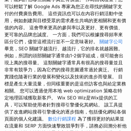
可以輕鬆了解 Google Ads 專家為您正在尋找的關鍵字支
付的付費廣告費用。 這些資訊也可以在內容行銷活動中使
用，例如創建與目標受眾的需求產生共鳴的更相關和更有價
值的內容。 這會帶來更高的參與率以及更好、更有價值、
更可靠的品牌忠誠度。 一方面，我們可以根據搜尋頻率來
區分它們，儘管這裡流行並不一定意味著好。
關鍵字公司
畢竟，SEO 關鍵字越流行、越流行，它的排名就越困難。
例如，所謂的頭部關鍵字通常由1-2個字組成，很可能會出
現上萬的搜尋量。 這類關鍵字通常具有很高的搜尋量並且
非常有競爭力，因為它們的搜尋意圖通常過於廣泛。 行銷
實踐也隨著行業的發展和變化以及技術的進步而發展。 目
標是產生大量流量，但同樣重要的是這些訪客也與給定業務
相關。 您可以透過使用本地 web optimization 策略在特
定地理區域獲取新客戶。 Wix SEO Wiz是Wix提供的工
具，可以幫助使用者針對搜尋引擎優化其網站。 該工具提
供了改進網站搜尋引擎優化的逐步指南，包括優化網站各個
頁面的個人化建議。
數位行銷課程
為了獲得更好的結果並
在流量和 SERP 方面快速擊敗競爭對手，請務必回溯分析他