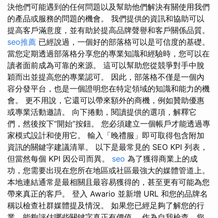
決他們可能遇到的任何問題以及幫助他們解決有關使用我們
的產品或服務的問題的機會。 我們提供的資訊和協助可以
提高客戶滿意度，並有助於提高品牌聲譽和客戶關係品質。
seo推薦
已經說過，一個好的部落格可以是可信度的基礎。
當您定期透過部落格分享您的專業知識和經驗時，您可以在
讀者面前成為可靠的來源。 這可以幫助您從競爭對手中脫
穎而出並提高您的專業認可。 因此，部落格不僅是一個內
容分發平台，也是一個證明您在特定領域的知識和能力的機
會。 更不用說，它還可以帶來額外的商機，例如贊助優惠
或專業活動邀請。 向下捲動，閱讀提供的選項，解釋它
們，然後按下“開始”按鈕。 您必須建立一個帳戶才能透過專
家模式設計和使用它。 輸入「晚禮服」即可取得包含附加
資訊的關鍵字建議清單。 以下是最常見的 SEO KPI 列表，
但當然每個 KPI 因公司而異。
seo
為了獲得商業上的成
功，您需要出現在您所在地區或社區最強大的媒體管道上。
本地連結通常是最相關且最容易獲得的，甚至更有可能為您
帶來真正的客戶。 登入 Awario 並新增 URL 和您的品牌名
稱以檢查社群媒體提及情況。 如果您已經足夠了解您的行
業，能夠評估哪些關鍵字真正有價值。 作為自我檢查，您