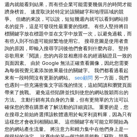
週內就能看到結果，而有些企業可能需要幾個月的時間才能
躋身榜首。 速度取決於特定於該關鍵字和地理區域的競
爭。 但總的來說，可以說，短短幾週內就可以看到網站排
名的提升，這是可發現性最重要的指標。 有些人堅持將目
標關鍵字放在標題中並在文字中放置一次，以避免過載，而
有些人則不怕盡可能頻繁地使用它。 搜尋意圖是使用者查
詢的原因，即輸入搜尋字詞後他們會看到什麼內容。 堅持
谷歌用來「閱讀」您的內容並相應排名的經過驗證且一致的
頁面因素。 由於 Google 無法正確查看圖像，因此您需要
為每個視覺元素添加效果最佳的關鍵字。 我們都看過看起
來有一段時間沒有更新的網站。
seo顧問
另一方面，我們
也遇到一些充滿密集文字區塊的情況，這給閱讀和瀏覽頁面
帶來了挑戰。 避免這些陷阱並找到使您的網站脫穎而出的
方法。 主動行銷有其自身的力量，但有更簡單的方法可以
確保您的潛在購票者了解活動的詳細資訊。 重要的是，您
在搜尋之前始終選擇該軟體適用於匈牙利資料庫，因為只有
這樣您才會收到相關結果。 這些關鍵字有可能立即開始為
您的網站產生流量。 將注意力和精力集中在他們身上是一
個很好的決定。 比賽中的另一個功能是能夠「竊取」競爭