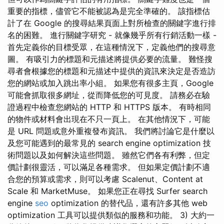
重要的指標，儘管它不能被認為是完全準確的。 該指標估
計了在 Google 的搜尋結果頁面上對所檢查的關鍵字進行排
名的困難。 進行關鍵字研究 - 就像幾乎所有行銷活動一樣 -
首先定義你的目標受眾，在這種情況下，定義他們的搜尋意
圖。 有吸引力的標題和元描述將提供必要的流量。 難怪搜
尋者會根據您的標題和元描述中提供的資訊來決定是否造訪
您的網站或加入跳出率小組。 如果您有很多主頁，Google
可能會抓取很多網址，從而降低您的可見度。 請務必在驗
證過程中檢查您網站的 HTTP 和 HTTPS 版本。 有時相同
的物件或材料會出現在不只一頁上。 在其他情況下，可能
是 URL 問題或意外重複發布資訊。 我們將討論它是什麼以
及您可能遇到的最常見的 search engine optimization 技
術問題以及如何解決這些問題。 雖然它們各有利弊，但定
價計劃很靈活，可以滿足各種需求。 但如果定價計劃不適
合您的預算或需求，則可以考慮 Scalenut、Content at
Scale 和 MarketMuse。 如果您正在尋找 Surfer search
engine
seo
optimization 的替代品，還有許多其他 web
optimization 工具可以提供類似的服務和功能。 3) 大約一