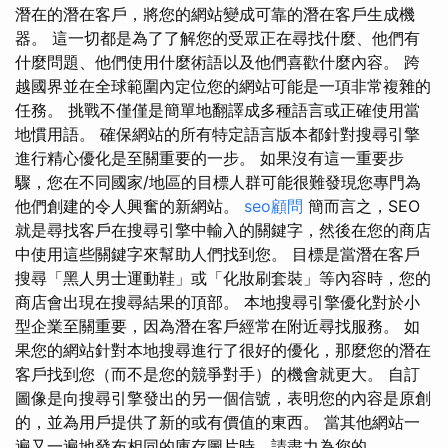
潛在的潛在客戶，將您的網站變成可靠的潛在客戶生成機
器。 這一切都是為了了解您的受眾正在尋找什麼、他們有
什麼問題、他們使用什麼術語以及他們喜歡什麼內容。 跨
越國界並在全球範圍內定位您的網站可能是一項非常複雜的
任務。 挑戰不僅僅是簡單地翻譯成多種語言或正確使用當
地慣用語。 確保網站的所有特定語言版本都針對搜尋引擎
進行精心優化是至關重要的一步。 如果沒有這一重要步
驟，您在不同國家/地區的目標人群可能很難發現您專門為
他們創建的令人興奮的新網站。
seo顧問
簡而言之，SEO
就是尋找客戶在搜尋引擎中輸入的關鍵字，然後在您的商店
中使用這些關鍵字來幫助人們找到您。 目標是當潛在客戶
搜尋「黑人男士運動鞋」或「化妝刷套裝」等內容時，您的
商店會出現在搜尋結果的頂部。 本地搜尋引擎優化對於小
型企業至關重要，因為潛在客戶經常在附近尋找服務。 如
果您的網站針對本地搜尋進行了很好的優化，那麼您的潛在
客戶找到您（而不是您的競爭對手）的機會就更大。 自訂
圖像是向搜尋引擎發出的另一個信號，表明您的內容是原創
的，並為用戶提供了新的或有價值的東西。 當其他網站一
遍又一遍地發布相同的庫存圖片時，請盡力為您的