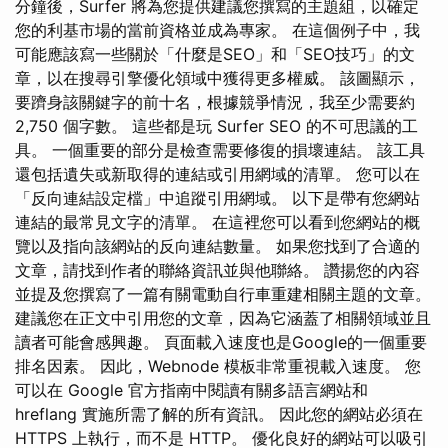
分鐘後，Surfer 將為您提供建議您撰寫的主題組，以確定
您的利基市場的當前資格並成為專家。 在這個例子中，我
可能應該寫一些關於「什麼是SEO」和「SEO技巧」的文
章，以在搜尋引擎優化領域中獲得更多權威。 該圖顯示，
要躋身該關鍵字的前十名，根據競爭情況，我至少需要約
2,750 個字數。 這些都是玩 Surfer SEO 的不可思議的工
具。 一個重要的部分是檢查需要修復的損壞連結。 該工具
還包括遺失或新取得的連結或引用網域的清單。 您可以在
「反向連結設定檔」中追蹤引用網域。 以下是帶有您網站
連結的最常見文字的清單。 在這裡您可以看到您網站的概
覽以及指向該網站的反向連結數量。 如果您找到了合適的
文章，請找到作者的聯絡資訊並與他聯絡。 讚揚您的內容
並提及您撰寫了一篇有關電動自行車重建相關主題的文章。
建議您在正文中引用您的文章，因為它涵蓋了相關領域並且
讀者可能會感興趣。 頁面載入速度也是Google的一個重要
排名因素。 因此，Webnode 模板非常重視載入速度。 您
可以在 Google 官方指南中閱讀有關多語言網站和
hreflang 實施所需了解的所有資訊。 因此您的網站必須在
HTTPS 上執行，而不是 HTTP。 優化良好的網站可以吸引