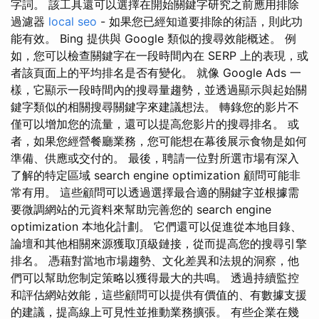
字詞。 該工具還可以選擇在開始關鍵字研究之前應用排除
過濾器
local seo
- 如果您已經知道要排除的術語，則此功
能有效。 Bing 提供與 Google 類似的搜尋效能概述。 例
如，您可以檢查關鍵字在一段時間內在 SERP 上的表現，或
者該頁面上的平均排名是否有變化。 就像 Google Ads 一
樣，它顯示一段時間內的搜尋量趨勢，並透過顯示與起始關
鍵字類似的相關搜尋關鍵字來建議想法。 轉錄您的影片不
僅可以增加您的流量，還可以提高您影片的搜尋排名。 或
者，如果您經營餐廳業務，您可能想在幕後展示食物是如何
準備、供應或交付的。 最後，聘請一位對所選市場有深入
了解的特定區域 search engine optimization 顧問可能非
常有用。 這些顧問可以透過選擇最合適的關鍵字並根據需
要微調網站的元資料來幫助完善您的 search engine
optimization 本地化計劃。 它們還可以促進從本地目錄、
論壇和其他相關來源獲取頂級鏈接，從而提高您的搜尋引擎
排名。 憑藉對當地市場趨勢、文化差異和法規的洞察，他
們可以幫助您制定策略以獲得最大的共鳴。 透過持續監控
和評估網站效能，這些顧問可以提供有價值的、有數據支援
的建議，提高線上可見性並推動業務擴張。 有些企業在幾