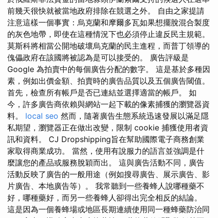
前幾天很快就被當地政府排除在競選之外。 自由之家提請
注意這樣一個事實：烏克蘭和摩爾多瓦如果想擺脫混合製度
的灰色地帶，即使在這種情況下也必須停止違反民主規範。
莫斯科將相當公開地破壞烏克蘭的民主進程，而普丁領導的
傀儡政府在該國將被認為是可以接受的。 廣告評級是
Google 為拍賣中的每個廣告分配的數字。 這是基於多種因
素，例如出價金額、拍賣時的廣告品質以及五個廣告閾值。
首先，檢查所有帳戶是否已連結並選擇適當的帳戶。 如
今，許多廣告商依賴與網站一起下載的像素捕獲的瀏覽器資
料。
local seo
然而，隨著廣告生態系統迅速發展以滿足隱
私期望，瀏覽器正在做出改變，限制 cookie 捕獲使用者資
訊和資料。 CJ Dropshipping旨在幫助國際電子商務創業
家取得商業成功。 當然，使用有說服力的語言並強調是什
麼讓您的產品或服務脫穎而出。 這與廣告活動不同，廣告
活動反映了廣告的一般用途（例如搜尋廣告、展示廣告、影
片廣告、本地廣告等）。 我常聽到一些養蜂人說哪種藥不
好，哪種藥好，而另一些養蜂人卻得出完全相反的結論。
這是因為一個養蜂場或地區長期連續使用同一種蜂藥防治同