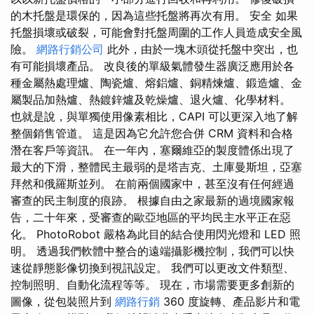
的木托盤是環保的，因為這些托盤將再次有用。 安全 如果
托盤損壞或破裂，可能會對托盤周圍的工作人員造成安全風
險。
網路行銷公司
此外，由於一塊木頭從托盤中突出，也
有可能損壞產品。 改良後的單級氣體發生器廣泛應用於各
種金屬熱處理爐、陶瓷爐、熔鋁爐、銅精煉爐、鍛造爐、金
屬製品加熱爐、熱鍍鋅爐及乾燥爐、退火爐、化學材料。
也就是說，與單獨使用像素相比，CAPI 可以更深入地了解
整個銷售管道。 這是因為它允許您合併 CRM 資料和合格
潛在客戶等資訊。 在一年內，塞爾維亞的製度體係出現了
最大的下滑，整體民主最弱的是塔吉克、土庫曼斯坦，亞塞
拜然和俄羅斯並列。 在前兩個國家中，甚至沒有任何經過
審查的民主制度的痕跡。 根據自由之家最新的過境國家報
告，二十年來，受審查的歐亞地區的平均民主水平正在惡
化。 PhotoRobot 嚴格為此目的結合使用閃光燈和 LED 照
明。 透過我們軟體中整合的遠端攝影機控制，我們可以快
速從靜態影像切換到視訊設定。 我們可以更改文件類型、
控制照明、自動化流程等等。 現在，市場需要更多創新的
圖像，從包裝照片到
網路行銷
360 度旋轉、產品影片和電