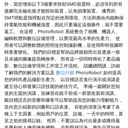
外，當您增加以下3個要求拆卸SMD裝置時，必須等到所有
接腳完全融化後才能拆卸裝置，以免損壞裝置。 優秀的
SMT焊點是指焊點在預定的使用環境、方法和壽命內能夠保
持電氣性能和機械強度，因此只要滿足這個條件，就不需要
返工。 在這裡，PhotoRobot 系統整合了相機、機器人、
編輯軟體和數位設備管理，以實現最高水準的生產力。 使
用者可以調整軟體的照明並控制攝影機，並使用即時視圖即
時查看變化。 我們的目標是幫助品牌脫穎而出並透過一致
且卓越的圖像提高轉換率。 所有這一切同時簡化了產品攝
影、數位設備管理和工作室工作流程。 請繼續閱讀，詳細
了解我們的解決方案以及
數位行銷
PhotoRobot 如何提高
您的時尚產品攝影生產力。 以目標語言進行演示或演講是
建立信心和發展口語技能的絕佳方式。 準備一篇關於您知
道的主題的演講，並練習在鏡子前或一群朋友面前演講。
聽目標語言的音樂和播客可以幫助提高您的聽力理解能力，
並向您介紹新的詞彙和口語表達。 谷歌的演算法考慮了各
種上下文因素，例如用戶的位置、設備、一天中的時間，甚
至之前的搜尋記錄。 然而，不要誤以為付出最多或獲得最
多勝利的人總是擁有優勢。 谷歌堅持認為，廣告品質始終