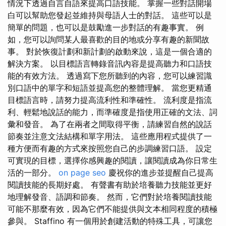
情況下透過自言自語來提高口語技能。 掌握一些對話開場
白可以幫助您發起並維持與母語人士的對話。 這些可以是
簡單的問題，也可以是鼓勵進一步對話的有趣事實。 例
如，您可以詢問某人最喜歡的目的地或分享有趣的新聞故
事。 對於恢復計劃和新計劃的啟動來說，這是一個合適的
解決方案。 以目標語言轉錄音訊內容是提高聽力和口語技
能的有效方法。 透過寫下您所聽到的內容，您可以練習識
別口語中的單字和短語並提高您的整體理解。 當您更精通
目標語言時，請努力提高流利性和準確性。 流利度是指流
利、輕鬆地說話的能力，而準確度是指使用正確的文法、詞
彙和發音。 為了在兩者之間取得平衡，請練習自然的說話
節奏並注意文法結構和單字用法。 這些應用程式提供了一
種方便而有趣的方式來按照您自己的步調練習口語。 設定
可實現的目標，選擇你感興趣的閱讀，讓閱讀成為你日常生
活的一部分。
on page seo
慶祝你的進步並提醒自己提高
閱讀技能的長期好處。 有聲書有助於培養聽力技能並更好
地理解發音、語調和節奏。 然而，它們對於培養閱讀技能
可能不那麼有效，因為它們不能提供與文本相同程度的積極
參與。 Staffino 有一個用於創建活動的特殊工具，可讓您