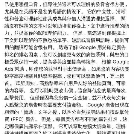
己使用哪種口音，但專注於通常可以理解的發音會很方便，
尤其是在英語不是您的母語的情況下。 它的中立性、清晰
性和普遍可理解性使其成為與每個人溝通的理想選擇。 閱
讀沒有翻譯的文本可以幫助培養你從上下文中進行推理的能
力，並提高你的閱讀理解能力。 但是，當您遇到僅根據上
下文難以理解的不熟悉的單字、短語或習慣用語時，提供可
用的翻譯可能會很有用。 透過了解 Google 用於確定廣告
排名的排名因素，您可以創建更有效的廣告系列，與您的目
標受眾保持一致，提高參與度並提高轉換率。 根據 Google
Ads 幫助，即使您的競爭對手出價更高，如果您的內容與關
鍵字高度相關且點擊率很高，您也可以擊敗他們，登上榜
首。 眾所周知，高點擊率來自用戶友好的登陸頁面、可靠
的內容等。 您可以隨時更改出價，這會降低您的最高每次
點擊費用。 但僅僅因為您出價一定金額，並不代表每次有
人點擊您的廣告時都需要支付該金額。 Google 廣告出現在
粗體的「贊助」文字之後，以區分自然搜尋結果和按點擊付
費 (PPC) 廣告。 但是，每個廣告都有不同的廣告排名，決
定哪個廣告顯示在頂部。 它可以幫助您擴大詞彙量、理解
語法結構並更深入地了解語言背後的文化。 閱讀還可以擴