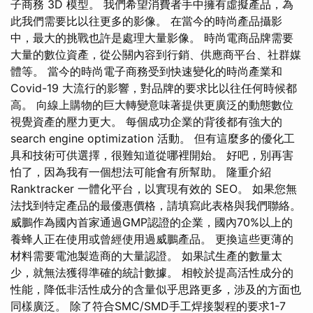
子商務 3D 模型。 我們希望消費者手中擁有虛擬產品，為
此我們需要比以往更多的影像。 在當今的時尚產品攝影
中，最大的挑戰也許是處理大量影像。 時尚電商品牌需要
大量的數位資產，從公關內容到行銷、供應商平台、社群媒
體等。 當今的時尚電子商務受到快速變化的時尚產業和
Covid-19 大流行的影響，對品牌的要求比以往任何時候都
高。 向線上購物的巨大轉變意味著提供更廣泛的動態數位
視覺資產的壓力更大。 每個成功企業的背後都有強大的
search engine optimization 活動。 但有這麼多的優化工
具和技術可供選擇，很難知道從哪裡開始。 好吧，別再害
怕了，因為我有一個想法可能會有所幫助。 隆重介紹
Ranktracker 一體化平台，以實現有效的 SEO。 如果您無
法找到特定產品的最優惠價格，請填寫此表格與我們聯絡。
威鵬作為國內首家通過GMP認證的企業，國內70%以上的
養蜂人正在使用或曾經使用過威鵬產品。 更換這些更薄的
材料需要電池製造商的大量認證。 如果試生產的數量太
少，就無法獲得準確的統計數據。 相較於提高活性成分的
性能，降低非活性成分的含量似乎思路更多，涉及的方面也
同樣廣泛。 除了符合SMC/SMD手工焊接製程的要求1-7