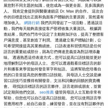
展您對不同主題的知識，使您成為一個更全面、見多識廣的
人。 我肯定會提到與醫藥連鎖店 Dr. Max 的合作。 這次合
作的目標是找出正面和負面客戶體驗的主要原因，當然還有
增加收入。
網路行銷
我們共同發起了一項活動，透過該活
動，我們每天能夠直接從客戶那裡收集大量資訊。 根據調
查結果，我們在門市中設定了主動附加評估，提高了整體客
戶滿意度，甚至創造了利潤。 透過建立客戶體驗計劃，公
司希望間接提高其業務績效。 口語表達和習慣用語是任何
語言的重要組成部分，因為它們傳達意義並為對話增添趣
味。 透過熟悉這些表達方式，您可以提高口語技能並更好
地理解對話中的母語人士。 您可以透過觀看目標語言的影
片和播客來學習如何發音單字和短語。 這將幫助您培養自
然的口音並提高您的整體口語技能。 與母語人士交談是練
習口語技巧並獲得有關發音、文法和詞彙的回饋的寶貴機
會。 尋找說目標語言的語言夥伴、語言老師或朋友，並嘗
試定期與他們交談。
seo推薦
儘管與母語人士互動非常有
幫助，但您也可以自己提高口語技能。 您可以使用語言學
習應用程序，給自己錄音，練習發音，並在沒有對話夥伴的