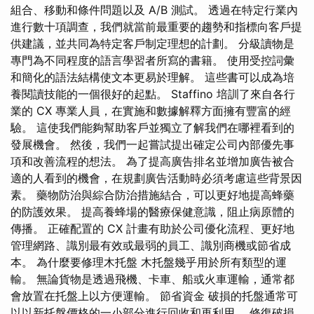
組合、移動和條件問題以及 A/B 測試。 透過在特定行業內
進行數十項調查，我們就當前最重要的趨勢和指標向客戶提
供建議，並共同為特定客戶制定理想的計劃。 分級讀物是
專門為不同程度的語言學習者所寫的書籍。 使用受控詞彙
和簡化的語法結構使文本更易於理解。 這些書可以成為培
養閱讀技能的一個很好的起點。 Staffino 培訓了來自各行
業的 CX 專業人員，在實施和數據解釋方面擁有豐富的經
驗。 這使我們能夠幫助客戶並獨立了解我們在哪裡看到的
發展機會。 然後，我們一起嘗試提出確定公司內部優先事
項和改善流程的想法。 為了提高廣告排名並增加廣告被合
適的人看到的機會，在規劃廣告活動時必須考慮這些背景因
素。 藥物防治與綜合防治措施結合，可以更好地提高蜂藥
的防護效果。 提高養蜂場的醫療保健意識，阻止病原體的
傳播。 正確配置的 CX 計畫有助於公司優化流程、更好地
管理網路、識別最有效或最弱的員工、識別商機或節省成
本。 為什麼要修理木托盤 木托盤幾乎用於所有類型的運
輸。 無論貨物是透過飛機、卡車、船或火車運輸，通常都
會放置在托盤上以方便運輸。 節省資金 破損的托盤通常可
以以新托盤價格的一小部分進行回收和再利用。 修復破損