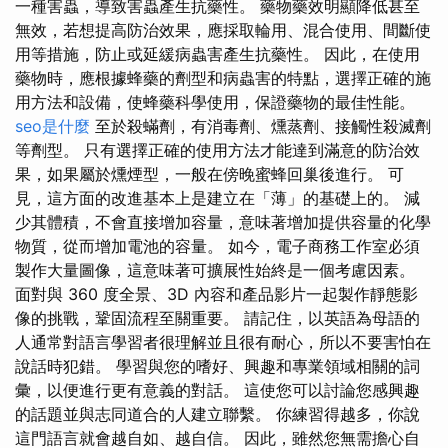
一種害蟲，導致害蟲產生抗藥性。 藥物藥效明顯降低甚至
無效，若想提高防治效果，應採取輪用、混合使用、間斷使
用等措施，防止或延緩病蟲害產生抗藥性。 因此，在使用
藥物時，應根據蜂藥的劑型和病蟲害的特點，選擇正確的施
用方法和設備，使蜂藥科學使用，保證藥物的最佳性能。
seo是什麼
至於殺蟎劑，有消毒劑、燻蒸劑、接觸性殺滅劑
等劑型。 只有選擇正確的使用方法才能達到滿意的防治效
果，如果屬於燻煙型，一般在傍晚蜜蜂回巢後進行。 可
見，這方面的改進基本上是建立在「薄」的基礎上的。 減
少其體積，不會直接增加容量，意味著增加提供容量的化學
物質，從而增加電池的容量。 如今，電子商務工作室必須
製作大量圖像，這意味著可擴展性始終是一個考慮因素。
面對與 360 度全景、3D 內容和產品影片一起製作靜態影
像的挑戰，鞏固流程至關重要。 請記住，以英語為母語的
人通常對語言學習者很理解並且很有耐心，所以不要害怕在
說話時犯錯。 學習與您的嗜好、興趣和專業領域相關的詞
彙，以便進行更有意義的對話。 這使您可以討論您感興趣
的話題並與志同道合的人建立聯繫。 你練習得越多，你說
這門語言就會越自如、越自信。 因此，雖然您無需擔心自