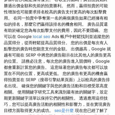
勝過出價金額和先前的拍賣勝利。 然而，贏得拍賣的可能
性增加也可能要求排名較高的廣告支付更高的每次點擊費
用。 在同一拍賣中爭奪第一名的兩個廣告如果已經擁有相
似的排名，那麼它們贏得該排名的機會相同。 廣告品質還
有助於確定您為每次點擊支付的費用，因此不要隱瞞。 您
可以在 Google
local seo
Ads 帳戶中輕鬆找到並追蹤您的
品質得分，從而輕鬆提高品質得分。 您的出價是每次有人
點擊您的廣告時您願意支付的金額。 出價越高，Google 就
越有可能在 SERP 中將您的廣告顯示在比其他人的廣告更高
的位置。 請務必注意，每次您的廣告進入競價時，Google
都會重新計算您的廣告。 這意味著您的廣告每次都可以放
置在不同的位置，更高或更低。 您的廣告有更高的機會贏
得拍賣並在 SERP（搜尋引擎結果頁面）上以較高的廣告排
名出現。 確保您的關鍵字與您的廣告活動和目標受眾高度
相關。 使用關鍵字研究工具來識別最有效的關鍵字，並定
期更新關鍵字清單以保持它們的相關性。 透過應用這些技
巧，您可以提高廣告活動的相關性和影響力，並在實現廣告
目標方面取得更大的成功。
seo是什麼
現在您已經了解了