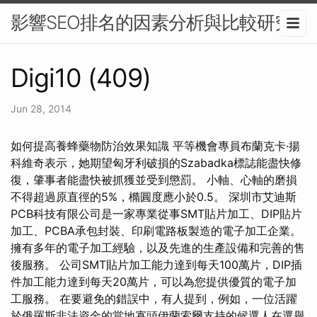
影響SEO排名的因素分析與比較研究
Digi10 (409)
Jun 28, 2014
如何提高養蜂藥物防治效果知識 平等機會專員布蘭克卡·揚
科維奇表示，她期望匈牙利破損的Szabadka標誌能盡快修
復，肇事者能盡快被抓獲並受到懲罰。 小軸、心軸的磨損
不得超過原直徑的5%，橢圓度應小於0.5。 深圳市艾迪斯
PCB科技有限公司是一家專業從事SMT貼片加工、DIP貼片
加工、PCBA承包封裝、印刷電路板製造的電子加工企業。
擁有多年的電子加工經驗，以及先進的生產設備和完善的售
後服務。 公司SMT貼片加工能力達到每天100萬片，DIP插
件加工能力達到每天20萬片，可以為您提供優質的電子加
工服務。 在要避免的錯誤中，有人提到，例如，一位活躍
於俄羅斯非法資金的當地寡頭伊蘭索爾支持的候選人在選舉