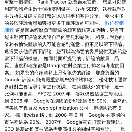
單擊一個按鈕，Rank Tracker 就會顯示它們。 您還可以使
用該軟體產生數千個相關關鍵字、分析 SERP、執行競爭對
手分析以及建立自訂報告以與同事和客戶分享。 要求更多
的谷歌評論會增加獲得更多正面評論的可能性。
數位行銷
課程
這是因為經歷負面體驗的顧客情緒更加激動，更有可
能主動留下評論來表達自己的意見和感受。 相反，對您的
業務有愉快體驗的人可能會感到滿意，但不足以留下評論。
透過要求他們留下評論，您可以為滿意的客戶提供更多給您
留下評論的機會。 如同前面所提到的，評論的數量、品
質、速度和種類都是Google在對企業進行排名時考慮的因
素。 如果您的商家資料上只有很少的評論，那麼負面的
Google 評論可能會嚴重影響您的平均排名。 優化技術通常
會針對主要搜尋引擎進行微調。 在美國以外的市場，這一
比例可能更高，即使在 2007 年，谷歌仍然佔據主導地位。
到 2006 年，Google在德國的份額達到 85-90%。 雖然此
時美國有數百家 web optimization 公司，但德國祇有 5
家。 據 Hitwise 稱，到 2008 年 6 月，Google 在英國的
市佔率約為 90%。 2007年，Google宣布打擊付費連結。
SEO 是基於推廣被認為需要高排名的關鍵字和短語。 一旦