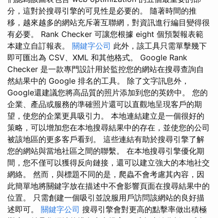
分，這對於搜尋引擎的可見性是必要的。 隨著時間的推
移，越來越多的網站充斥著互聯網，對資訊進行編目變得很
有必要。 Rank Checker 可讓您根據 eight 個預製報表範
本建立自訂報表。
關鍵字公司
此外，該工具只需單擊幾下
即可匯出為 CSV、XML 和其他格式。 Google Rank
Checker 是一款專門設計用於監控您的網站在搜尋查詢自
然結果中的 Google 排名的工具。 除了文字訊息外，
Google還建議您將高品質的照片添加到您的英鎊中。 您的
企業、產品或服務的準確照片還可以直觀地呈現客戶的期
望，使您的企業更具吸引力。 本地連結建立是一個很好的
策略，可以增加您在本地搜尋結果中的存在，並使您的公司
被該地區的更多客戶看到。 這些連結有助於搜尋引擎了解
您的網站與當地社區之間的聯繫。 在本地搜尋引擎優化期
間，您不僅可以獲得反向鏈接，還可以建立強大的本地社交
網絡。 然而，與標題不同的是，爬蟲不會考慮其內容，因
此簡單地將關鍵字放在描述中不會影響頁面在搜尋結果中的
位置。 只需創建一個吸引並說服用戶訪問該網站的良好描
述即可。
關鍵字公司
搜尋引擎會對更高的點擊率做出積極