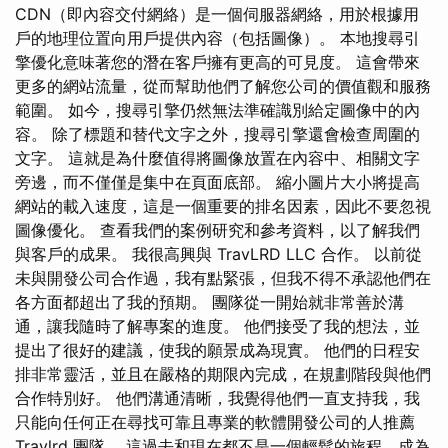
CDN（即內容交付網絡）是一個伺服器網絡，用於根據用
戶的地理位置向用戶提供內容（包括圖像）。 本地搜尋引
擎優化意味著您的潛在客戶擁有更高的可見度。 這會帶來
更多的網站流量，從而幫助他們了解您公司的價值觀和服務
範圍。 如今，搜尋引擎仍然無法準確識別給定圖像中的內
容。 除了標題和替代文字之外，搜尋引擎還會檢查周圍的
文字。 這就是為什麼值得將圖像放置在內容中、相關文字
旁邊，而不僅僅是集中在頁面底部。 縮小圖片大小將提高
網站的載入速度，這是一個重要的排名因素，因此不要忽視
圖像優化。 查看我們的案例研究和參考資料，以了解我們
與客戶的成果。 我很高興與 TravLRD LLC 合作。 以前從
未與開發公司合作過，我有點緊張，但我不得不承認他們在
各方面都超出了我的預期。 團隊從一開始就非常善於溝
通，讓我隨時了解專案的進度。 他們接受了我的想法，並
提出了很好的建議，使我的願景成為現實。 他們的日程安
排非常靈活，並且在嚴格的期限內完成，在規劃階段與他們
合作特別好。 他們溝通清晰，我覺得他們一直支持我，我
只能向任何正在尋找可靠且專業的軟體開發公司的人推薦
Travlrd 團隊。 這過去和現在都不是一個輕鬆的旅程，成為