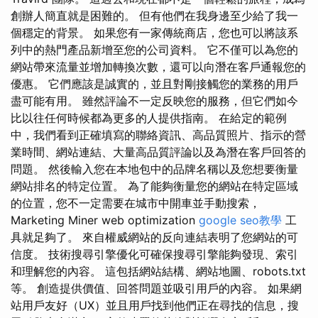
創辦人簡直就是困難的。 但有他們在我身邊至少給了我一
個穩定的背景。 如果您有一家傳統商店，您也可以將該系
列中的熱門產品新增至您的公司資料。 它不僅可以為您的
網站帶來流量並增加轉換次數，還可以向潛在客戶通報您的
優惠。 它們應該是誠實的，並且對剛接觸您的業務的用戶
盡可能有用。 雖然評論不一定反映您的服務，但它們如今
比以往任何時候都為更多的人提供指南。 在給定的範例
中，我們看到正確填寫的聯絡資訊、高品質照片、指示的營
業時間、網站連結、大量高品質評論以及為潛在客戶回答的
問題。 然後輸入您在本地包中的品牌名稱以及您想要衡量
網站排名的特定位置。 為了能夠衡量您的網站在特定區域
的位置，您不一定需要在城市中開車並手動搜索，
Marketing Miner web optimization
google seo教學
工
具就足夠了。 來自權威網站的反向連結表明了您網站的可
信度。 技術搜尋引擎優化可確保搜尋引擎能夠發現、索引
和理解您的內容。 這包括網站結構、網站地圖、robots.txt
等。 創造提供價值、回答問題並吸引用戶的內容。 如果網
站用戶友好（UX）並且用戶找到他們正在尋找的信息，搜