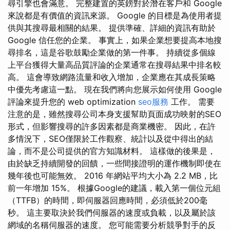
尋引擎也會滿意。 完整建置的英鎊對於潛在客戶和 Google
來說都是有價值的資訊來源。 Google 的目標是為使用者提
供與其搜尋最相關的結果。 提供準確、詳細的資訊有助於
Google 信任您的企業。 事實上，如果企業想要提高本地搜
尋排名，這是谷歌鼓勵企業做的第一件事。 持續從多個線
上平台獲得大量高品質評論的企業通常在搜尋結果中排名較
高。 這會導致網路流量和收入增加，企業應在其成長策略
中優先考慮這一點。 現在我們將向您展示如何使用 Google
評論來提升您的 web optimization
seo服務
工作。 需要
注意的是，雖然搜尋公司本身支援幫助頁面成功映射的SEO
形式，但影響搜尋的許多因素都是商業機密。 因此，在許
多情況下，SEO僅限於工作觀察、統計以及從中得出的結
論，而不是公司提供的官方知識材料。 這樣做的後果是，
由於缺乏持續開發的回饋，一些間接證明的運作機制即使在
幾年後也可能無效。 2016 年網站平均大小為 2.2 MB，比
前一年增加 15%。 根據Google的建議，載入第一個位元組
（TTFB）的時間，即伺服器回應時間，必須低於200毫
秒。 這主要取決於我們伺服器的速度或負載，以及屬於該
網域的名稱伺服器的速度。 您可能需要分析競爭對手的反