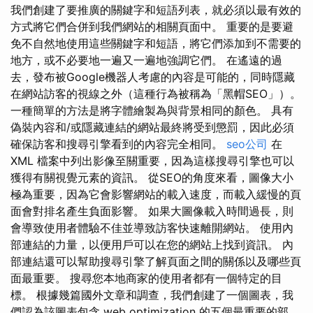
我們創建了要推廣的關鍵字和短語列表，就必須以最有效的
方式將它們合併到我們網站的相關頁面中。 重要的是要避
免不自然地使用這些關鍵字和短語，將它們添加到不需要的
地方，或不必要地一遍又一遍地強調它們。 在遙遠的過
去，發布被Google機器人考慮的內容是可能的，同時隱藏
在網站訪客的視線之外（這種行為被稱為「黑帽SEO」）。
一種簡單的方法是將字體繪製為與背景相同的顏色。 具有
偽裝內容和/或隱藏連結的網站最終將受到懲罰，因此必須
確保訪客和搜尋引擎看到的內容完全相同。
seo公司
在
XML 檔案中列出影像至關重要，因為這樣搜尋引擎也可以
獲得有關視覺元素的資訊。 從SEO的角度來看，圖像大小
極為重要，因為它會影響網站的載入速度，而載入緩慢的頁
面會對排名產生負面影響。 如果大圖像載入時間過長，則
會導致使用者體驗不佳並導致訪客快速離開網站。 使用內
部連結的力量，以便用戶可以在您的網站上找到資訊。 內
部連結還可以幫助搜尋引擎了解頁面之間的關係以及哪些頁
面最重要。 搜尋您本地商家的使用者都有一個特定的目
標。 根據幾篇國外文章和調查，我們創建了一個圖表，我
們認為該圖表包含 web optimization 的五個最重要的部