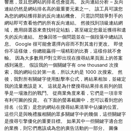
響應，並且您網站的排名也會提高。 反向連結分析 – 反向
連結仍然是網站排名高的最重要元素之一。 該工具可讓您
為您的網站獲得新的反向連結機會。 只需訪問競爭對手的
網站即可查看他們的所有反向連結。 然後找到頂級連結網
域，應用篩選器來查找特定站點，甚至確定您最近獲得和遺
失的反向連結。 想像回答一個問題並在一個段落中總結訊
息。 Google 很可能會選擇內容而不對其進行更改。 即使
你不這樣做，你總能贏得一場精彩的比賽，這樣你就不會
輸。 因為大多數用戶對立即出現在搜尋結果頁面上的答案
感到滿意。 假設我的一個關鍵字有 one thousand 次搜
索，我的網站位於第一名，所以大約是 1000 次搜索。 然
後，我對所有關鍵字使用點擊率公式，將結果相加，並確定
我的流量應該是 X。 這就是為什麼搜尋結果排名前列的競
爭是一場激烈的戰鬥。 從商業角度來看，它們是一項非常
有利可圖的投資。 在下面的螢幕截圖中，您可以看到您的
排名（位置）是您的網站在搜尋結果清單中佔據的位置。
這些只是與晚禮服相關的眾多關鍵字中的幾個，這些關鍵字
是搜尋引擎優化的重要目標。 如果其中一些關鍵字適合您
的業務，則它們應該成為您的廣告活動的一部分。 圖像