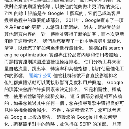
供對企業的期望的指導，以便他們能夠做出更明智的決定。
71% 的線上評論是在 Google 上撰寫的，它們已成為客戶
搜尋過程中的重要組成部分。 2011年，Google宣布了一項
名為Panda的更新，以懲罰山寨網站。 過去，網站受益於
其他網頁內容的一對一傳輸並獲得了新的訪客，而本次更新
消除了這種情況。 我們為您整理了一份本地搜尋引擎優化
清單，以便您了解如何逐步進行最佳化。 道德白帽 search
engine optimization 實踐專注於品質內容和使用者體驗，
而黑帽實踐則試圖透過捷徑操縱排名。 使用分析工具來衡
量自然流量、跳出率、轉換率和其他指標，以評估最佳化工
作的影響。
關鍵字公司
儘管社群訊號不會直接影響排名，
但社群媒體活動可以間接影響可見度和用戶興趣。 Google
的演算法會評估許多因素來決定排名。 它是相關性、權威
性、使用者體驗等的複雜交織。 這 5 個部分都是相互依賴
的，如果您跳過其中任何一個，您在搜尋引擎中獲得良好可
見性的機會都會減少。 不過，在這種情況下，您可以考慮
在 Google 上投放廣告。 追蹤您的 Google 排名如何變
化，調整競爭對手的策略，並保持在 SERP 的頂部。 只需