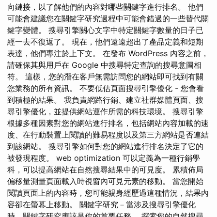
向鏈接，以了解他們的內容對哪些關鍵字進行排名。 他們
可能會建議您在關鍵字研究過程中可能會錯過的一些替代關
鍵字變體。 搜尋引擎關心文字中特定關鍵字數量的日子已
經一去不復返了。 現在，他們遠遠超出了產品定義和短期
表達，他們專注於上下文。 在發布 WordPress 內容之前，
請確保其與用戶在 Google 中搜尋特定查詢的搜尋意圖相
符。 這樣，您的潛在客戶無需訪問您的網站即可找到有關
您業務的所有資訊。 不要低估頁面搜尋引擎優化 - 您會看
到積極的結果。 我負責網路行銷、建立社群媒體頁面、搜
尋引擎優化，並提供網站運作所需的科技環境。 搜尋引擎
根據多種因素對您的網站進行排名，包括網站內容加載的速
度、在行動裝置上閱讀的難易程度以及第三方網站是否連結
到該網站。 搜尋引擎如何對您的網站進行排名決定了它的
被發現程度。 web optimization 可以定義為一種行銷學
科，可以提高網站在自然搜尋結果中的可見度。 累積佈局
偏移量測量頁面載入時視窗內可見元素的移動。 當您開始
閱讀頁面上的內容時，您可能親身經歷過這種情況，結果內
容卻在螢幕上移動。 關鍵字研究－當涉及搜尋引擎優化
時，關鍵字研究應該是你的首要任務。 探索您的自然搜尋