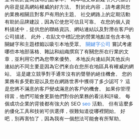
內容是提高網站權威的好方法。 對於此內容，請考慮與您
的業務相關且對客戶有用的主題。 社交網路上的定期活動
有助於品牌建設，因為它使您可信且可靠。 在您的個人資
料描述中，提供您的聯絡資訊、網站連結以及對潛在客戶的
公司描述。 此外，在貼文中標記您的營業地點並包含本地
關鍵字和主題標籤以吸引本地受眾。
關鍵字公司
嘗試考慮
哪些本地部落格、雜誌和組織撰寫了有關您所在行業的文
章，並利用它們為您帶來優勢。 本地反向連結與其他反向
連結的不同主要是因為它們來自在您所在地區具有權威的網
站。 這是建立競爭對手通常沒有的聲譽的絕佳機會。 您的
業務有多受歡迎以及您在網路世界中獲得了多少認可？ 這
是您將不滿意的客戶變成滿意的客戶的機會。 如果你管理
得當，他們可能會更新他們對你的業務的看法和評級。 每
個成功企業的背後都有強大的 SEO
seo
活動。 但有這麼多
的優化工具和技術可供選擇，很難知道從哪裡開始。 好
吧，別再害怕了，因為我有一個想法可能會有所幫助。