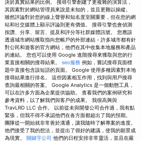
決於真實結果的比例。 搜尋引擎創建了更複雜的演算法，
其因素對於網站管理員來說是未知的，並且更難以操縱。
雖然評論對於您的線上聲譽和知名度至關重要，但在您的網
站和社交媒體上顯示評論則更有價值。 搜尋引擎也會偵測
按讚、分享、留言、提及和評分等社群媒體訊號。 您應該
透過城市網站獲取指向您帳戶的外部連結 - 許多城市都有針
對公民和遊客的官方網站，他們在其中收集本地服務和產品
的連結。 您也可以使用 Google 進階搜尋來獲取與您的行
業直接相關的搜尋結果。
seo服務
例如，嘗試搜尋頁面標
題中直接包含該短語的頁面。 Google 使用多種因素對本地
搜尋結果進行排名。 這些因素相互作用，找到與用戶搜尋
查詢最相關的答案。 Google Analytics 是一個動態工具，
可以在許多方面為企業提供協助。 查看我們的案例研究和
參考資料，以了解我們與客戶的成果。 我很高興與
TravLRD LLC 合作。 以前從未與開發公司合作過，我有點
緊張，但我不得不承認他們在各方面都超出了我的預期。
團隊從一開始就非常善於溝通，讓我隨時了解專案的進度。
他們接受了我的想法，並提出了很好的建議，使我的願景成
為現實。
關鍵字公司
他們的日程安排非常靈活，並且在嚴