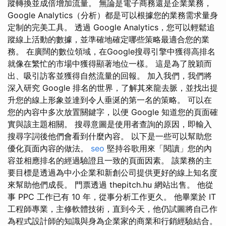
蹤轉換並成倍增加流量。 無論是電子商務還是企業業務，
Google Analytics（分析）都是可以根據您的業務需求量身
定制的完美工具。 透過 Google Analytics，您可以輕鬆追
蹤線上活動的數據，並準確地確定哪些策略最適合您的業
務。 在廣闊的數位領域，在Google搜尋引擎中獲得高排名
就像在繁忙的市場中獲得顯著地位一樣。 這是為了脫穎而
出、吸引訪客並獲得自然流量的回報。 加入我們，我們將
深入研究 Google 排名的世界，了解其來龍去脈，並找出提
升您的線上形象並達到令人垂涎的第一名的策略。 可以在
您的內容中多次放置關鍵字，以便 Google 知道您的頁面確
實與該主題相關。 搜尋意圖是使用者查詢的原因，即輸入
搜尋字詞後他們會看到什麼內容。 以下是一些可以幫助您
優化頁面內容的做法。
seo
堅持谷歌用來「閱讀」您的內
容並相應排名的經過驗證且一致的頁面因素。 該業務的主
要目標是透過為中小企業和新創公司提供更好的線上知名度
來幫助他們成長。 門票透過 thepitch.hu 網站出售。 他從
事 PPC 工作已有 10 年，從事分析工作更久。 他畢業於 IT
工程師專業，主修軟體技術，直到今天，他仍試圖將自己作
為程式設計師的知識與身為企業家的商業和行銷經驗結合。