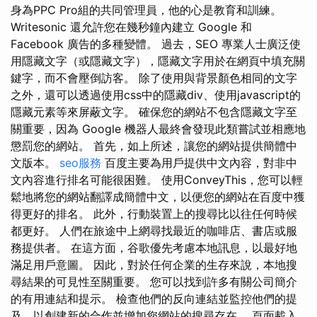
身為PPC Pro組的共同管理員，他的心是教育和訓練。
Writesonic 還允許您在幾秒鐘內建立 Google 和
Facebook 廣告的多種變體。 過去，SEO 專業人士廣泛使
用隱藏文字（或隱藏文字），隱藏文字用於在網頁中填充關
鍵字，而不會壓倒訪客。 除了使用與背景顏色相同的文字
之外，還可以透過使用css中的隱藏div、使用javascript的
隱藏元素等來屏蔽文字。 確保您的網站不包含隱藏文字至
關重要，因為 Google 機器人最終會發現此類嘗試並相應地
懲罰您的網站。 首先，如上所述，讓您的網站提供簡體中
文版本。
seo服務
百度主要為用戶提供中文內容，對非中
文內容進行排名可能很困難。 使用ConveyThis，您可以輕
鬆地將您的網站翻譯成簡體中文，以便您的網站在百度中獲
得更好的排名。 此外，行動裝置上的搜尋比以往任何時候
都更好。 人們在旅途中上網尋找最近的咖啡店、書店或服
務提供者。 在這方面，谷歌優先考慮本地訊息，以最好地
滿足用戶意圖。 因此，對於任何企業的生存來說，本地搜
尋結果的可見性至關重要。 您可以找到許多有關公司簡介
的有用連結和提示。 檢查他們的反向連結並監控他們的提
及，以創建新的合作並增加您網站的搜尋存在。 頁面載入