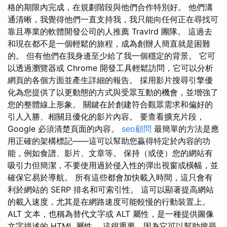
格的期限內完成，在規劃階段與他們合作特別好。 他們溝
通清晰，我覺得他們一直支持我，我只能向任何正在尋找可
靠且專業的軟體開發公司的人推薦 Travlrd 團隊。 這過去
和現在都不是一個輕鬆的旅程，成為創辦人簡直就是困難
的。 但有他們在我身邊至少給了我一個穩定的背景。 它可
以透過瀏覽器或 Chrome 開發工具輕鬆訪問，它可以分析
網頁的各個方面並產生詳細的報告。 採用影片搜尋引擎優
化為您提供了以更動態的方式與受眾互動的機會，並增強了
您的整體線上形象。 關鍵在於創建符合觀眾需求和偏好的
引人入勝、相關且優化的影片內容。 要查看擴充片段，
Google 必須清楚頁面的內容。
seo顧問
最簡單的方法是應
用正確的架構標記——這可以幫助您贏得特定於內容的功
能，例如食譜、影片、文章等。 保持（或使）您的網站有
吸引力但簡潔，不要使用過於侵入性的彈出視窗或橫幅，並
確保它易於導航。 所有這些都會加快載入時間，這只會有
利於網站的 SERP 排名和可索引性。 這可以顯著提高網站
的載入速度，尤其是在網路速度可能較慢的行動裝置上。
ALT 文本，也稱為替代文字或 ALT 屬性，是一種提供圖像
文字描述的 HTML 屬性。 這很重要，因為它可以幫助搜尋